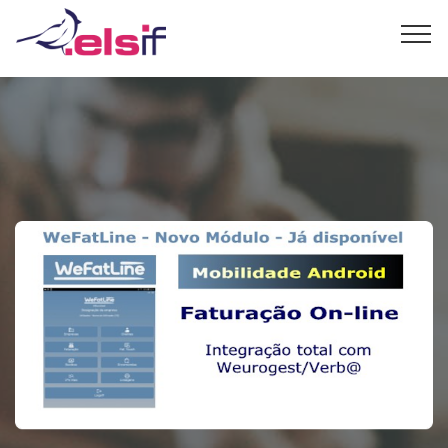
<<
>>